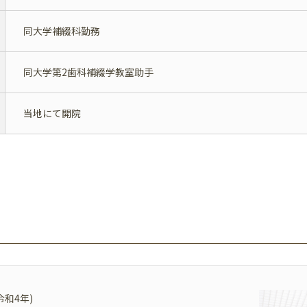
同大学補綴科勤務
同大学第2歯科補綴学教室助手
当地にて開院
和4年)